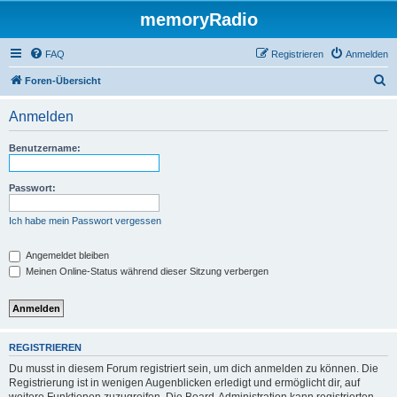
memoryRadio
FAQ
Registrieren
Anmelden
S
Foren-Übersicht
u
Anmelden
c
h
Benutzername:
e
Passwort:
Ich habe mein Passwort vergessen
Angemeldet bleiben
Meinen Online-Status während dieser Sitzung verbergen
REGISTRIEREN
Du musst in diesem Forum registriert sein, um dich anmelden zu können. Die
Registrierung ist in wenigen Augenblicken erledigt und ermöglicht dir, auf
weitere Funktionen zuzugreifen. Die Board-Administration kann registrierten