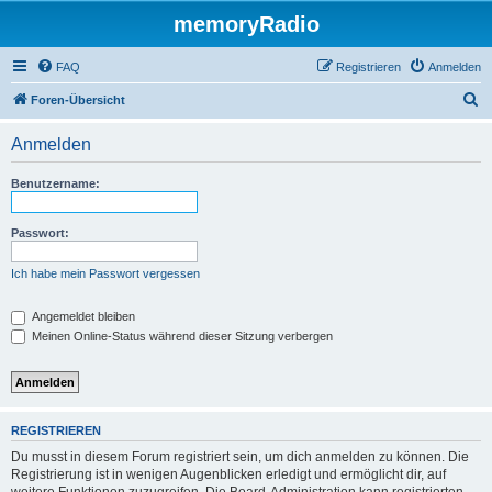
memoryRadio
FAQ
Registrieren
Anmelden
S
Foren-Übersicht
u
Anmelden
c
h
Benutzername:
e
Passwort:
Ich habe mein Passwort vergessen
Angemeldet bleiben
Meinen Online-Status während dieser Sitzung verbergen
REGISTRIEREN
Du musst in diesem Forum registriert sein, um dich anmelden zu können. Die
Registrierung ist in wenigen Augenblicken erledigt und ermöglicht dir, auf
weitere Funktionen zuzugreifen. Die Board-Administration kann registrierten