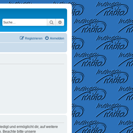
Suche
Erweiterte Suche
Registrieren
Anmelden
digt und ermöglicht dir, auf weitere
. Beachte bitte unsere