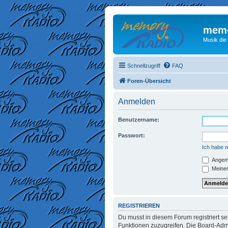
memo
Musik die
Schnellzugriff
FAQ
Foren-Übersicht
Anmelden
Benutzername:
Passwort:
Ich habe 
Angeme
Meinen
REGISTRIEREN
Du musst in diesem Forum registriert se
Funktionen zuzugreifen. Die Board-Admi