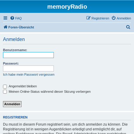
memoryRadio
FAQ
Registrieren
Anmelden
S
Foren-Übersicht
u
Anmelden
c
h
Benutzername:
e
Passwort:
Ich habe mein Passwort vergessen
Angemeldet bleiben
Meinen Online-Status während dieser Sitzung verbergen
REGISTRIEREN
Du musst in diesem Forum registriert sein, um dich anmelden zu können. Die
Registrierung ist in wenigen Augenblicken erledigt und ermöglicht dir, auf
weitere Funktionen zuzugreifen. Die Board-Administration kann registrierten