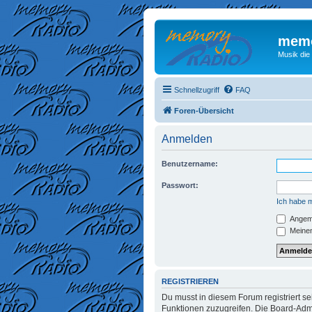
memo
Musik die
Schnellzugriff
FAQ
Foren-Übersicht
Anmelden
Benutzername:
Passwort:
Ich habe 
Angeme
Meinen
REGISTRIEREN
Du musst in diesem Forum registriert se
Funktionen zuzugreifen. Die Board-Admi