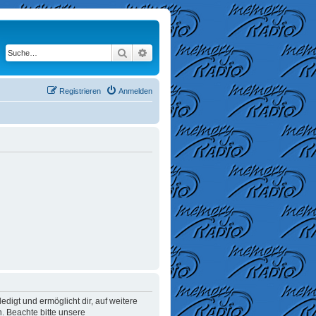
Suche
Erweiterte Suche
Registrieren
Anmelden
digt und ermöglicht dir, auf weitere
. Beachte bitte unsere