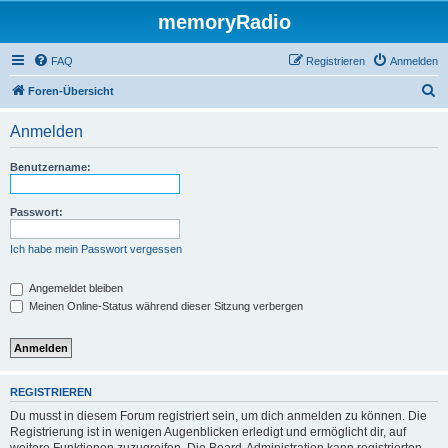
memoryRadio
FAQ
Registrieren
Anmelden
S
Foren-Übersicht
u
Anmelden
c
h
Benutzername:
e
Passwort:
Ich habe mein Passwort vergessen
Angemeldet bleiben
Meinen Online-Status während dieser Sitzung verbergen
REGISTRIEREN
Du musst in diesem Forum registriert sein, um dich anmelden zu können. Die
Registrierung ist in wenigen Augenblicken erledigt und ermöglicht dir, auf
weitere Funktionen zuzugreifen. Die Board-Administration kann registrierten