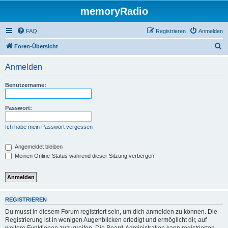
memoryRadio
FAQ
Registrieren
Anmelden
S
Foren-Übersicht
u
Anmelden
c
h
Benutzername:
e
Passwort:
Ich habe mein Passwort vergessen
Angemeldet bleiben
Meinen Online-Status während dieser Sitzung verbergen
REGISTRIEREN
Du musst in diesem Forum registriert sein, um dich anmelden zu können. Die
Registrierung ist in wenigen Augenblicken erledigt und ermöglicht dir, auf
weitere Funktionen zuzugreifen. Die Board-Administration kann registrierten