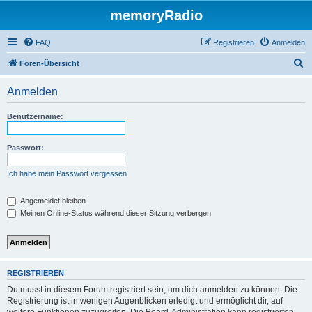
memoryRadio
FAQ
Registrieren
Anmelden
S
Foren-Übersicht
u
Anmelden
c
h
Benutzername:
e
Passwort:
Ich habe mein Passwort vergessen
Angemeldet bleiben
Meinen Online-Status während dieser Sitzung verbergen
REGISTRIEREN
Du musst in diesem Forum registriert sein, um dich anmelden zu können. Die
Registrierung ist in wenigen Augenblicken erledigt und ermöglicht dir, auf
weitere Funktionen zuzugreifen. Die Board-Administration kann registrierten