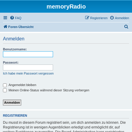
memoryRadio
FAQ
Registrieren
Anmelden
S
Foren-Übersicht
u
Anmelden
c
h
Benutzername:
e
Passwort:
Ich habe mein Passwort vergessen
Angemeldet bleiben
Meinen Online-Status während dieser Sitzung verbergen
REGISTRIEREN
Du musst in diesem Forum registriert sein, um dich anmelden zu können. Die
Registrierung ist in wenigen Augenblicken erledigt und ermöglicht dir, auf
weitere Funktionen zuzugreifen. Die Board-Administration kann registrierten