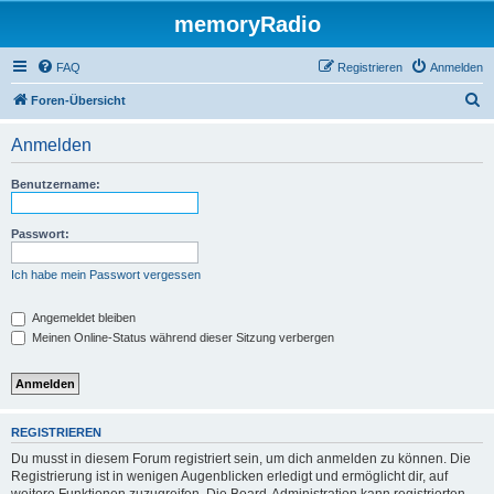
memoryRadio
FAQ
Registrieren
Anmelden
S
Foren-Übersicht
u
Anmelden
c
h
Benutzername:
e
Passwort:
Ich habe mein Passwort vergessen
Angemeldet bleiben
Meinen Online-Status während dieser Sitzung verbergen
REGISTRIEREN
Du musst in diesem Forum registriert sein, um dich anmelden zu können. Die
Registrierung ist in wenigen Augenblicken erledigt und ermöglicht dir, auf
weitere Funktionen zuzugreifen. Die Board-Administration kann registrierten