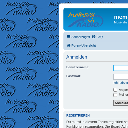
memo
Musik die
Schnellzugriff
FAQ
Foren-Übersicht
Anmelden
Benutzername:
Passwort:
Ich habe 
Angeme
Meinen
REGISTRIEREN
Du musst in diesem Forum registriert se
Funktionen zuzugreifen. Die Board-Admi