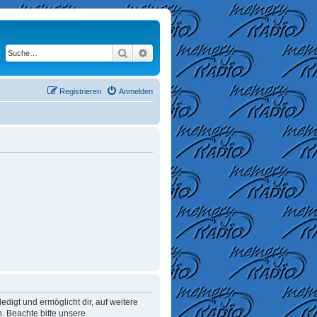
Suche
Erweiterte Suche
Registrieren
Anmelden
digt und ermöglicht dir, auf weitere
. Beachte bitte unsere