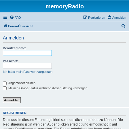
memoryRadio
FAQ
Registrieren
Anmelden
S
Foren-Übersicht
u
Anmelden
c
h
Benutzername:
e
Passwort:
Ich habe mein Passwort vergessen
Angemeldet bleiben
Meinen Online-Status während dieser Sitzung verbergen
REGISTRIEREN
Du musst in diesem Forum registriert sein, um dich anmelden zu können. Die
Registrierung ist in wenigen Augenblicken erledigt und ermöglicht dir, auf
weitere Funktionen zuzugreifen. Die Board-Administration kann registrierten