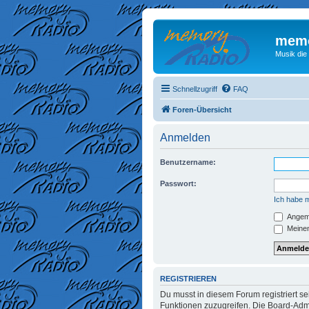
memo
Musik die
Schnellzugriff
FAQ
Foren-Übersicht
Anmelden
Benutzername:
Passwort:
Ich habe 
Angeme
Meinen
REGISTRIEREN
Du musst in diesem Forum registriert se
Funktionen zuzugreifen. Die Board-Admi