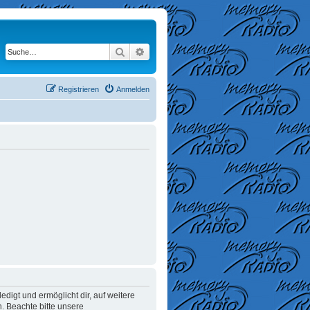
Suche
Erweiterte Suche
Registrieren
Anmelden
digt und ermöglicht dir, auf weitere
. Beachte bitte unsere