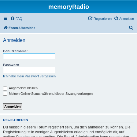
memoryRadio
FAQ
Registrieren
Anmelden
S
Foren-Übersicht
u
Anmelden
c
h
Benutzername:
e
Passwort:
Ich habe mein Passwort vergessen
Angemeldet bleiben
Meinen Online-Status während dieser Sitzung verbergen
REGISTRIEREN
Du musst in diesem Forum registriert sein, um dich anmelden zu können. Die
Registrierung ist in wenigen Augenblicken erledigt und ermöglicht dir, auf
weitere Funktionen zuzugreifen. Die Board-Administration kann registrierten