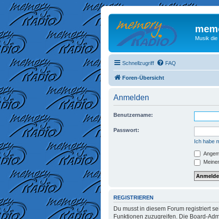
memo
Musik die
Schnellzugriff
FAQ
Foren-Übersicht
Anmelden
Benutzername:
Passwort:
Ich habe 
Angeme
Meinen
REGISTRIEREN
Du musst in diesem Forum registriert se
Funktionen zuzugreifen. Die Board-Admi