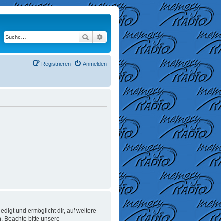
Suche
Erweiterte Suche
Registrieren
Anmelden
digt und ermöglicht dir, auf weitere
. Beachte bitte unsere