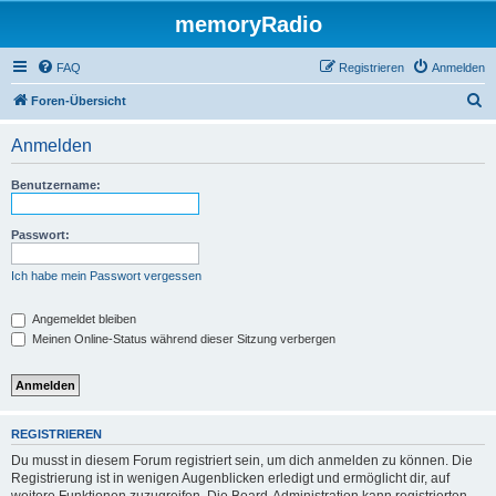
memoryRadio
FAQ
Registrieren
Anmelden
S
Foren-Übersicht
u
Anmelden
c
h
Benutzername:
e
Passwort:
Ich habe mein Passwort vergessen
Angemeldet bleiben
Meinen Online-Status während dieser Sitzung verbergen
REGISTRIEREN
Du musst in diesem Forum registriert sein, um dich anmelden zu können. Die
Registrierung ist in wenigen Augenblicken erledigt und ermöglicht dir, auf
weitere Funktionen zuzugreifen. Die Board-Administration kann registrierten