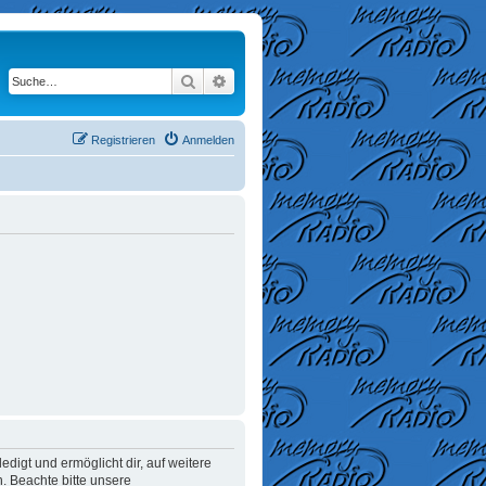
Suche
Erweiterte Suche
Registrieren
Anmelden
digt und ermöglicht dir, auf weitere
. Beachte bitte unsere