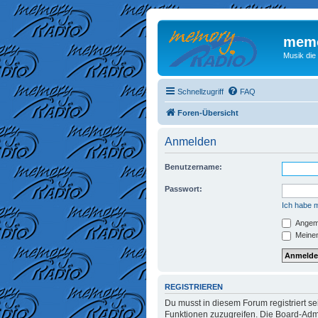
memo
Musik die
Schnellzugriff
FAQ
Foren-Übersicht
Anmelden
Benutzername:
Passwort:
Ich habe 
Angeme
Meinen
REGISTRIEREN
Du musst in diesem Forum registriert se
Funktionen zuzugreifen. Die Board-Admi