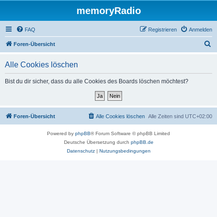
memoryRadio
FAQ
Registrieren
Anmelden
S
Foren-Übersicht
u
Alle Cookies löschen
c
h
Bist du dir sicher, dass du alle Cookies des Boards löschen möchtest?
e
Foren-Übersicht
Alle Cookies löschen
Alle Zeiten sind
UTC+02:00
Powered by
phpBB
® Forum Software © phpBB Limited
Deutsche Übersetzung durch
phpBB.de
Datenschutz
|
Nutzungsbedingungen