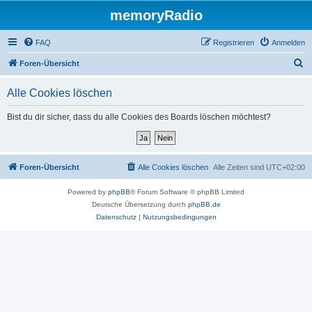
memoryRadio
FAQ
Registrieren
Anmelden
S
Foren-Übersicht
u
Alle Cookies löschen
c
h
Bist du dir sicher, dass du alle Cookies des Boards löschen möchtest?
e
Foren-Übersicht
Alle Cookies löschen
Alle Zeiten sind
UTC+02:00
Powered by
phpBB
® Forum Software © phpBB Limited
Deutsche Übersetzung durch
phpBB.de
Datenschutz
|
Nutzungsbedingungen