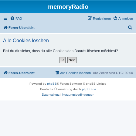
memoryRadio
FAQ
Registrieren
Anmelden
S
Foren-Übersicht
u
Alle Cookies löschen
c
h
Bist du dir sicher, dass du alle Cookies des Boards löschen möchtest?
e
Foren-Übersicht
Alle Cookies löschen
Alle Zeiten sind
UTC+02:00
Powered by
phpBB
® Forum Software © phpBB Limited
Deutsche Übersetzung durch
phpBB.de
Datenschutz
|
Nutzungsbedingungen