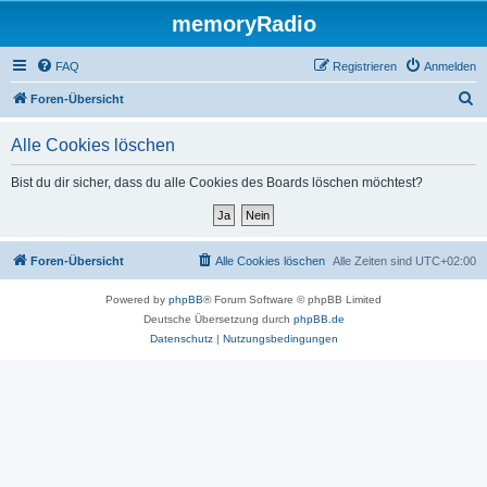
memoryRadio
FAQ
Registrieren
Anmelden
S
Foren-Übersicht
u
Alle Cookies löschen
c
h
Bist du dir sicher, dass du alle Cookies des Boards löschen möchtest?
e
Foren-Übersicht
Alle Cookies löschen
Alle Zeiten sind
UTC+02:00
Powered by
phpBB
® Forum Software © phpBB Limited
Deutsche Übersetzung durch
phpBB.de
Datenschutz
|
Nutzungsbedingungen