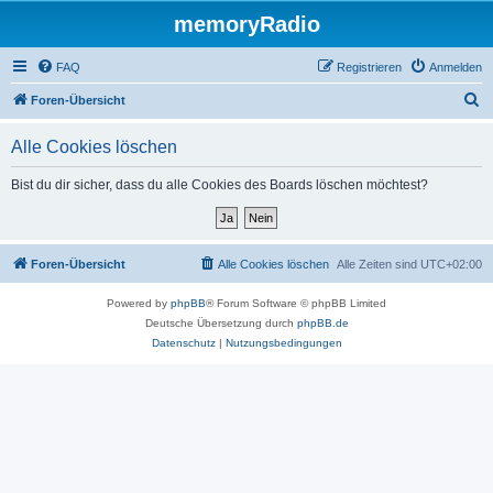
memoryRadio
FAQ
Registrieren
Anmelden
S
Foren-Übersicht
u
Alle Cookies löschen
c
h
Bist du dir sicher, dass du alle Cookies des Boards löschen möchtest?
e
Foren-Übersicht
Alle Cookies löschen
Alle Zeiten sind
UTC+02:00
Powered by
phpBB
® Forum Software © phpBB Limited
Deutsche Übersetzung durch
phpBB.de
Datenschutz
|
Nutzungsbedingungen