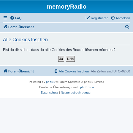
memoryRadio
FAQ
Registrieren
Anmelden
S
Foren-Übersicht
u
Alle Cookies löschen
c
h
Bist du dir sicher, dass du alle Cookies des Boards löschen möchtest?
e
Foren-Übersicht
Alle Cookies löschen
Alle Zeiten sind
UTC+02:00
Powered by
phpBB
® Forum Software © phpBB Limited
Deutsche Übersetzung durch
phpBB.de
Datenschutz
|
Nutzungsbedingungen