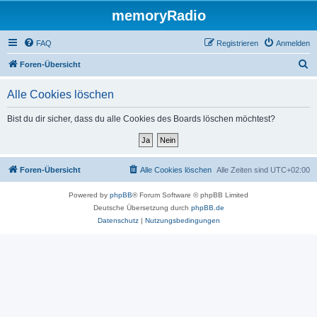
memoryRadio
FAQ
Registrieren
Anmelden
S
Foren-Übersicht
u
Alle Cookies löschen
c
h
Bist du dir sicher, dass du alle Cookies des Boards löschen möchtest?
e
Foren-Übersicht
Alle Cookies löschen
Alle Zeiten sind
UTC+02:00
Powered by
phpBB
® Forum Software © phpBB Limited
Deutsche Übersetzung durch
phpBB.de
Datenschutz
|
Nutzungsbedingungen