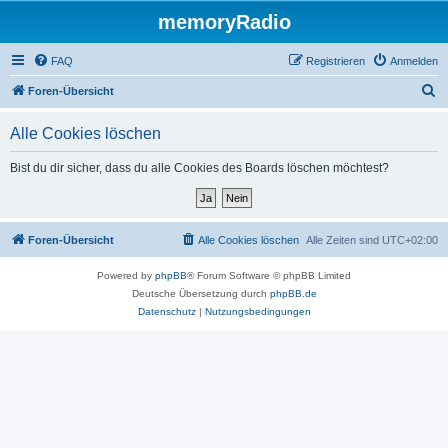
memoryRadio
FAQ
Registrieren
Anmelden
S
Foren-Übersicht
u
Alle Cookies löschen
c
h
Bist du dir sicher, dass du alle Cookies des Boards löschen möchtest?
e
Foren-Übersicht
Alle Cookies löschen
Alle Zeiten sind
UTC+02:00
Powered by
phpBB
® Forum Software © phpBB Limited
Deutsche Übersetzung durch
phpBB.de
Datenschutz
|
Nutzungsbedingungen