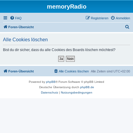
memoryRadio
FAQ
Registrieren
Anmelden
S
Foren-Übersicht
u
Alle Cookies löschen
c
h
Bist du dir sicher, dass du alle Cookies des Boards löschen möchtest?
e
Foren-Übersicht
Alle Cookies löschen
Alle Zeiten sind
UTC+02:00
Powered by
phpBB
® Forum Software © phpBB Limited
Deutsche Übersetzung durch
phpBB.de
Datenschutz
|
Nutzungsbedingungen