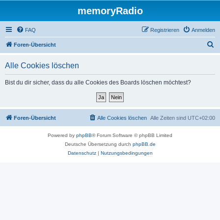
memoryRadio
FAQ
Registrieren
Anmelden
S
Foren-Übersicht
u
Alle Cookies löschen
c
h
Bist du dir sicher, dass du alle Cookies des Boards löschen möchtest?
e
Foren-Übersicht
Alle Cookies löschen
Alle Zeiten sind
UTC+02:00
Powered by
phpBB
® Forum Software © phpBB Limited
Deutsche Übersetzung durch
phpBB.de
Datenschutz
|
Nutzungsbedingungen