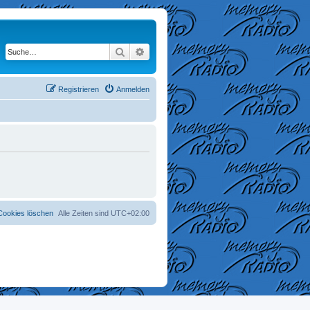
Suche
Erweiterte Suche
Registrieren
Anmelden
 Cookies löschen
Alle Zeiten sind
UTC+02:00