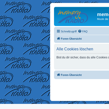
memo
Musik die
Schnellzugriff
FAQ
Foren-Übersicht
Alle Cookies löschen
Bist du dir sicher, dass du alle Cookie
Foren-Übersicht