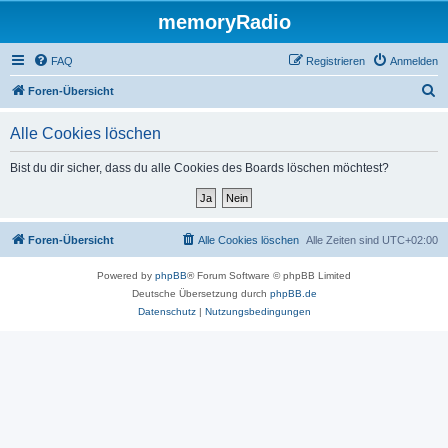
memoryRadio
FAQ
Registrieren
Anmelden
S
Foren-Übersicht
u
Alle Cookies löschen
c
h
Bist du dir sicher, dass du alle Cookies des Boards löschen möchtest?
e
Foren-Übersicht
Alle Cookies löschen
Alle Zeiten sind
UTC+02:00
Powered by
phpBB
® Forum Software © phpBB Limited
Deutsche Übersetzung durch
phpBB.de
Datenschutz
|
Nutzungsbedingungen