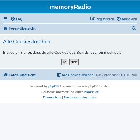
memoryRadio
FAQ
Registrieren
Anmelden
S
Foren-Übersicht
u
Alle Cookies löschen
c
h
Bist du dir sicher, dass du alle Cookies des Boards löschen möchtest?
e
Foren-Übersicht
Alle Cookies löschen
Alle Zeiten sind
UTC+02:00
Powered by
phpBB
® Forum Software © phpBB Limited
Deutsche Übersetzung durch
phpBB.de
Datenschutz
|
Nutzungsbedingungen