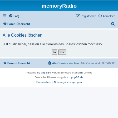
memoryRadio
FAQ
Registrieren
Anmelden
S
Foren-Übersicht
u
Alle Cookies löschen
c
h
Bist du dir sicher, dass du alle Cookies des Boards löschen möchtest?
e
Foren-Übersicht
Alle Cookies löschen
Alle Zeiten sind
UTC+02:00
Powered by
phpBB
® Forum Software © phpBB Limited
Deutsche Übersetzung durch
phpBB.de
Datenschutz
|
Nutzungsbedingungen