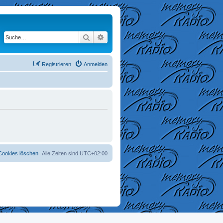
Suche
Erweiterte Suche
Registrieren
Anmelden
 Cookies löschen
Alle Zeiten sind
UTC+02:00