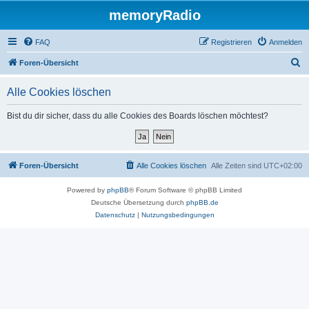
memoryRadio
FAQ
Registrieren
Anmelden
S
Foren-Übersicht
u
Alle Cookies löschen
c
h
Bist du dir sicher, dass du alle Cookies des Boards löschen möchtest?
e
Foren-Übersicht
Alle Cookies löschen
Alle Zeiten sind
UTC+02:00
Powered by
phpBB
® Forum Software © phpBB Limited
Deutsche Übersetzung durch
phpBB.de
Datenschutz
|
Nutzungsbedingungen