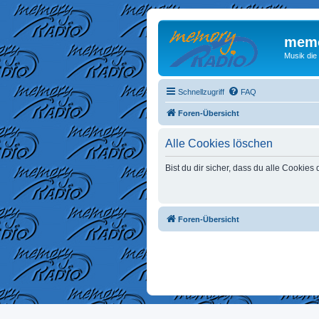
memo
Musik die
Schnellzugriff
FAQ
Foren-Übersicht
Alle Cookies löschen
Bist du dir sicher, dass du alle Cookie
Foren-Übersicht