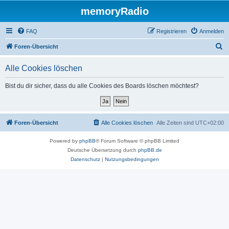
memoryRadio
FAQ
Registrieren
Anmelden
S
Foren-Übersicht
u
Alle Cookies löschen
c
h
Bist du dir sicher, dass du alle Cookies des Boards löschen möchtest?
e
Foren-Übersicht
Alle Cookies löschen
Alle Zeiten sind
UTC+02:00
Powered by
phpBB
® Forum Software © phpBB Limited
Deutsche Übersetzung durch
phpBB.de
Datenschutz
|
Nutzungsbedingungen