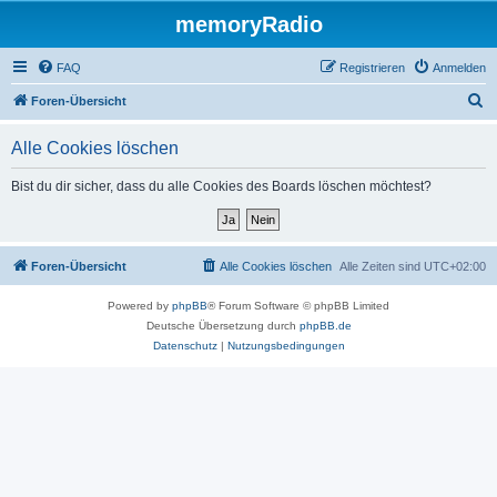
memoryRadio
FAQ
Registrieren
Anmelden
S
Foren-Übersicht
u
Alle Cookies löschen
c
h
Bist du dir sicher, dass du alle Cookies des Boards löschen möchtest?
e
Foren-Übersicht
Alle Cookies löschen
Alle Zeiten sind
UTC+02:00
Powered by
phpBB
® Forum Software © phpBB Limited
Deutsche Übersetzung durch
phpBB.de
Datenschutz
|
Nutzungsbedingungen