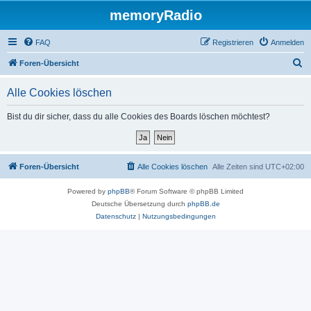
memoryRadio
FAQ
Registrieren
Anmelden
S
Foren-Übersicht
u
Alle Cookies löschen
c
h
Bist du dir sicher, dass du alle Cookies des Boards löschen möchtest?
e
Foren-Übersicht
Alle Cookies löschen
Alle Zeiten sind
UTC+02:00
Powered by
phpBB
® Forum Software © phpBB Limited
Deutsche Übersetzung durch
phpBB.de
Datenschutz
|
Nutzungsbedingungen