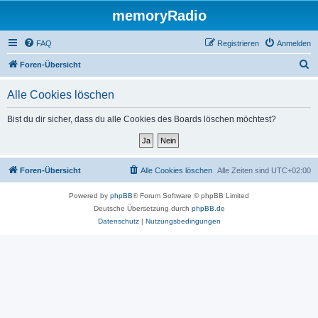
memoryRadio
FAQ
Registrieren
Anmelden
S
Foren-Übersicht
u
Alle Cookies löschen
c
h
Bist du dir sicher, dass du alle Cookies des Boards löschen möchtest?
e
Foren-Übersicht
Alle Cookies löschen
Alle Zeiten sind
UTC+02:00
Powered by
phpBB
® Forum Software © phpBB Limited
Deutsche Übersetzung durch
phpBB.de
Datenschutz
|
Nutzungsbedingungen