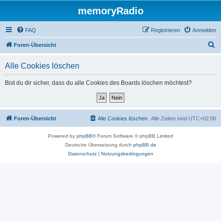
memoryRadio
FAQ
Registrieren
Anmelden
S
Foren-Übersicht
u
Alle Cookies löschen
c
h
Bist du dir sicher, dass du alle Cookies des Boards löschen möchtest?
e
Foren-Übersicht
Alle Cookies löschen
Alle Zeiten sind
UTC+02:00
Powered by
phpBB
® Forum Software © phpBB Limited
Deutsche Übersetzung durch
phpBB.de
Datenschutz
|
Nutzungsbedingungen