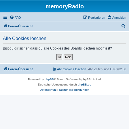
memoryRadio
FAQ
Registrieren
Anmelden
S
Foren-Übersicht
u
Alle Cookies löschen
c
h
Bist du dir sicher, dass du alle Cookies des Boards löschen möchtest?
e
Foren-Übersicht
Alle Cookies löschen
Alle Zeiten sind
UTC+02:00
Powered by
phpBB
® Forum Software © phpBB Limited
Deutsche Übersetzung durch
phpBB.de
Datenschutz
|
Nutzungsbedingungen