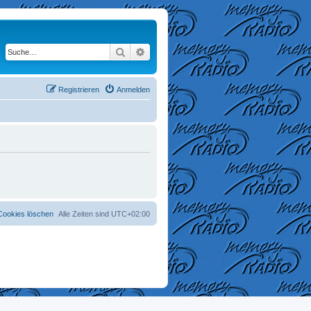
Suche
Erweiterte Suche
Registrieren
Anmelden
 Cookies löschen
Alle Zeiten sind
UTC+02:00