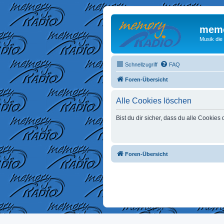
memo
Musik die
Schnellzugriff
FAQ
Foren-Übersicht
Alle Cookies löschen
Bist du dir sicher, dass du alle Cookie
Foren-Übersicht