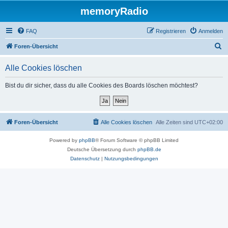
memoryRadio
FAQ
Registrieren
Anmelden
S
Foren-Übersicht
u
Alle Cookies löschen
c
h
Bist du dir sicher, dass du alle Cookies des Boards löschen möchtest?
e
Foren-Übersicht
Alle Cookies löschen
Alle Zeiten sind
UTC+02:00
Powered by
phpBB
® Forum Software © phpBB Limited
Deutsche Übersetzung durch
phpBB.de
Datenschutz
|
Nutzungsbedingungen