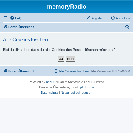
memoryRadio
FAQ
Registrieren
Anmelden
S
Foren-Übersicht
u
Alle Cookies löschen
c
h
Bist du dir sicher, dass du alle Cookies des Boards löschen möchtest?
e
Foren-Übersicht
Alle Cookies löschen
Alle Zeiten sind
UTC+02:00
Powered by
phpBB
® Forum Software © phpBB Limited
Deutsche Übersetzung durch
phpBB.de
Datenschutz
|
Nutzungsbedingungen