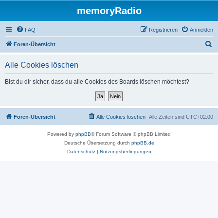
memoryRadio
FAQ
Registrieren
Anmelden
S
Foren-Übersicht
u
Alle Cookies löschen
c
h
Bist du dir sicher, dass du alle Cookies des Boards löschen möchtest?
e
Foren-Übersicht
Alle Cookies löschen
Alle Zeiten sind
UTC+02:00
Powered by
phpBB
® Forum Software © phpBB Limited
Deutsche Übersetzung durch
phpBB.de
Datenschutz
|
Nutzungsbedingungen