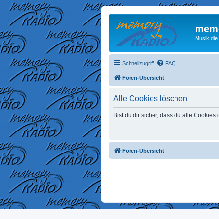
memo
Musik die
Schnellzugriff
FAQ
Foren-Übersicht
Alle Cookies löschen
Bist du dir sicher, dass du alle Cookie
Foren-Übersicht