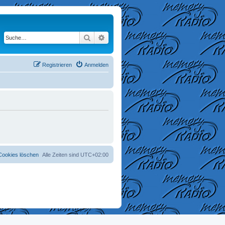
Suche
Erweiterte Suche
Registrieren
Anmelden
 Cookies löschen
Alle Zeiten sind
UTC+02:00