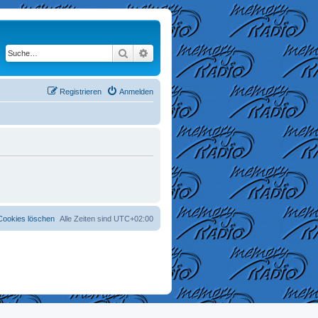
Suche
Erweiterte Suche
Registrieren
Anmelden
 Cookies löschen
Alle Zeiten sind
UTC+02:00