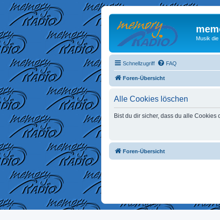
memo
Musik die
Schnellzugriff
FAQ
Foren-Übersicht
Alle Cookies löschen
Bist du dir sicher, dass du alle Cookie
Foren-Übersicht