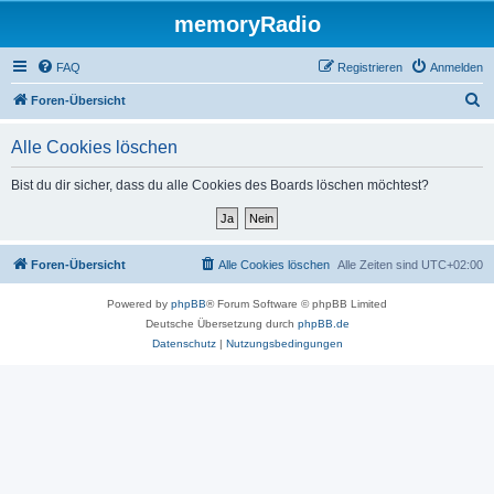
memoryRadio
FAQ
Registrieren
Anmelden
S
Foren-Übersicht
u
Alle Cookies löschen
c
h
Bist du dir sicher, dass du alle Cookies des Boards löschen möchtest?
e
Foren-Übersicht
Alle Cookies löschen
Alle Zeiten sind
UTC+02:00
Powered by
phpBB
® Forum Software © phpBB Limited
Deutsche Übersetzung durch
phpBB.de
Datenschutz
|
Nutzungsbedingungen