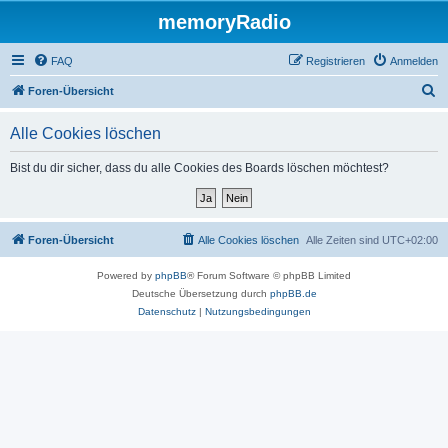
memoryRadio
FAQ
Registrieren
Anmelden
S
Foren-Übersicht
u
Alle Cookies löschen
c
h
Bist du dir sicher, dass du alle Cookies des Boards löschen möchtest?
e
Foren-Übersicht
Alle Cookies löschen
Alle Zeiten sind
UTC+02:00
Powered by
phpBB
® Forum Software © phpBB Limited
Deutsche Übersetzung durch
phpBB.de
Datenschutz
|
Nutzungsbedingungen