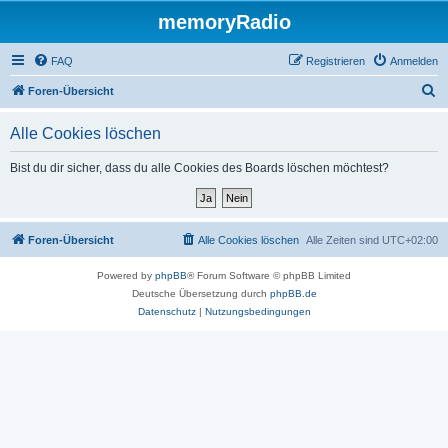
memoryRadio
FAQ
Registrieren
Anmelden
S
Foren-Übersicht
u
Alle Cookies löschen
c
h
Bist du dir sicher, dass du alle Cookies des Boards löschen möchtest?
e
Foren-Übersicht
Alle Cookies löschen
Alle Zeiten sind
UTC+02:00
Powered by
phpBB
® Forum Software © phpBB Limited
Deutsche Übersetzung durch
phpBB.de
Datenschutz
|
Nutzungsbedingungen