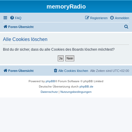
memoryRadio
FAQ
Registrieren
Anmelden
S
Foren-Übersicht
u
Alle Cookies löschen
c
h
Bist du dir sicher, dass du alle Cookies des Boards löschen möchtest?
e
Foren-Übersicht
Alle Cookies löschen
Alle Zeiten sind
UTC+02:00
Powered by
phpBB
® Forum Software © phpBB Limited
Deutsche Übersetzung durch
phpBB.de
Datenschutz
|
Nutzungsbedingungen